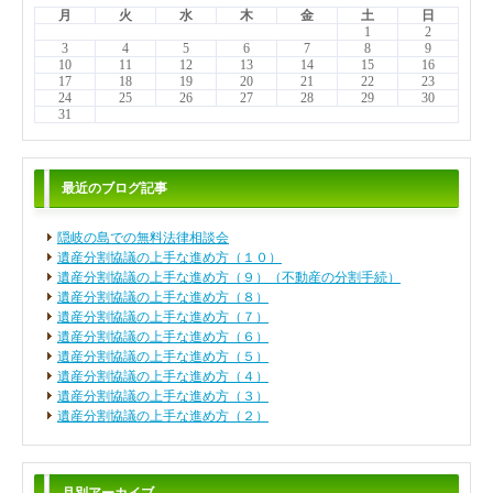
月
火
水
木
金
土
日
1
2
3
4
5
6
7
8
9
10
11
12
13
14
15
16
17
18
19
20
21
22
23
24
25
26
27
28
29
30
31
最近のブログ記事
隠岐の島での無料法律相談会
遺産分割協議の上手な進め方（１０）
遺産分割協議の上手な進め方（９）（不動産の分割手続）
遺産分割協議の上手な進め方（８）
遺産分割協議の上手な進め方（７）
遺産分割協議の上手な進め方（６）
遺産分割協議の上手な進め方（５）
遺産分割協議の上手な進め方（４）
遺産分割協議の上手な進め方（３）
遺産分割協議の上手な進め方（２）