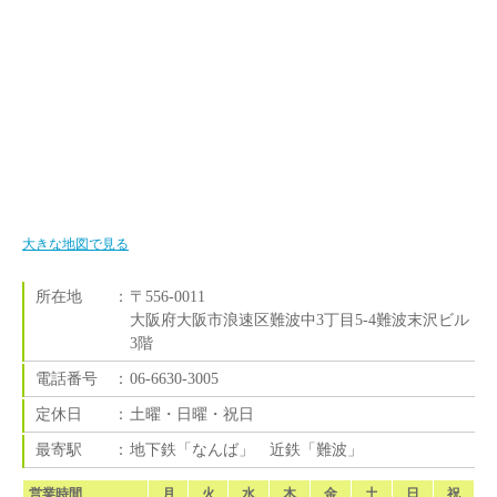
大きな地図で見る
所在地
：
〒556-0011
大阪府大阪市浪速区難波中3丁目5-4難波末沢ビル
3階
電話番号
：
06-6630-3005
定休日
：
土曜・日曜・祝日
最寄駅
：
地下鉄「なんば」 近鉄「難波」
営業時間
月
火
水
木
金
土
日
祝