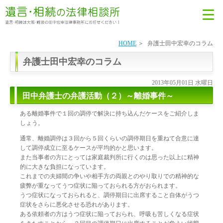
HOME
弁護士田中宏幸のコラム
弁護士田中宏幸のコラム
2013年05月01日 水曜日
田中弁護士の弁護活動（２）～離婚事件～
ある離婚事件で１回の調停で解決に持ち込んだケースをご紹介しま
しょう。
通常、離婚調停は３回から５回くらいの調停期日を重ねて合意に達
して調停成立に至るケースが平均的かと思います。
また当事者の方にとっては家庭裁判所に行くのは思った以上に精神
的に大きな負担になっています。
これまでの夫婦間の争いや相手方の両親とのやり取りでの精神的な
疲弊が重なってうつ症状に陥っておられる方がおられます。
うつ症状になっておられると、調停期日に出席すること自体がうつ
症状をさらに悪化させる恐れがあります。
ある依頼者の方はうつ症状に陥っておられ、呼吸も苦しくなる症状