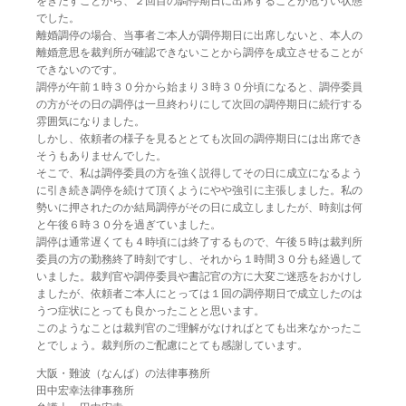
をきたすことから、２回目の調停期日に出席することが危うい状態
でした。
離婚調停の場合、当事者ご本人が調停期日に出席しないと、本人の
離婚意思を裁判所が確認できないことから調停を成立させることが
できないのです。
調停が午前１時３０分から始まり３時３０分頃になると、調停委員
の方がその日の調停は一旦終わりにして次回の調停期日に続行する
雰囲気になりました。
しかし、依頼者の様子を見るととても次回の調停期日には出席でき
そうもありませんでした。
そこで、私は調停委員の方を強く説得してその日に成立になるよう
に引き続き調停を続けて頂くようにやや強引に主張しました。私の
勢いに押されたのか結局調停がその日に成立しましたが、時刻は何
と午後６時３０分を過ぎていました。
調停は通常遅くても４時頃には終了するもので、午後５時は裁判所
委員の方の勤務終了時刻ですし、それから１時間３０分も経過して
いました。裁判官や調停委員や書記官の方に大変ご迷惑をおかけし
ましたが、依頼者ご本人にとっては１回の調停期日で成立したのは
うつ症状にとっても良かったことと思います。
このようなことは裁判官のご理解がなければとても出来なかったこ
とでしょう。裁判所のご配慮にとても感謝しています。
大阪・難波（なんば）の法律事務所
田中宏幸法律事務所