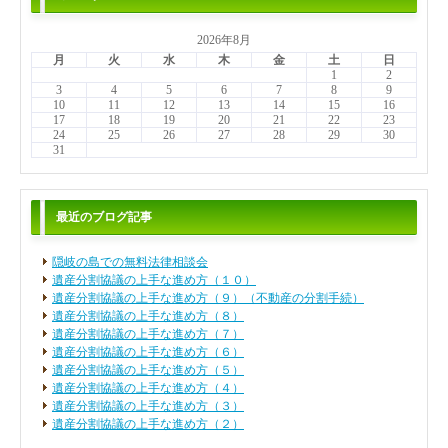
2026年8月
月
火
水
木
金
土
日
1
2
3
4
5
6
7
8
9
10
11
12
13
14
15
16
17
18
19
20
21
22
23
24
25
26
27
28
29
30
31
最近のブログ記事
隠岐の島での無料法律相談会
遺産分割協議の上手な進め方（１０）
遺産分割協議の上手な進め方（９）（不動産の分割手続）
遺産分割協議の上手な進め方（８）
遺産分割協議の上手な進め方（７）
遺産分割協議の上手な進め方（６）
遺産分割協議の上手な進め方（５）
遺産分割協議の上手な進め方（４）
遺産分割協議の上手な進め方（３）
遺産分割協議の上手な進め方（２）