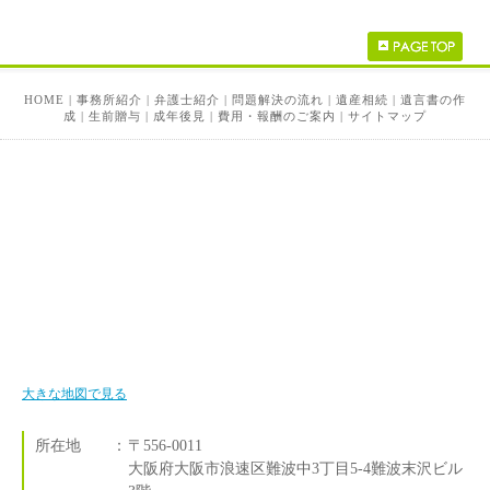
HOME
|
事務所紹介
|
弁護士紹介
|
問題解決の流れ
|
遺産相続
|
遺言書の作
成
|
生前贈与
|
成年後見
|
費用・報酬のご案内
|
サイトマップ
大きな地図で見る
所在地
：
〒556-0011
大阪府大阪市浪速区難波中3丁目5-4難波末沢ビル