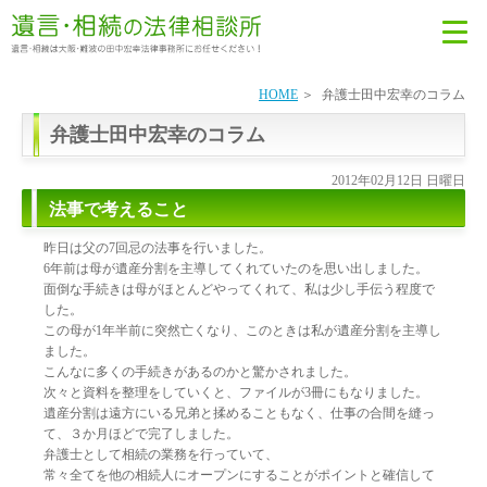
HOME
弁護士田中宏幸のコラム
弁護士田中宏幸のコラム
2012年02月12日 日曜日
法事で考えること
昨日は父の7回忌の法事を行いました。
6年前は母が遺産分割を主導してくれていたのを思い出しました。
面倒な手続きは母がほとんどやってくれて、私は少し手伝う程度で
した。
この母が1年半前に突然亡くなり、このときは私が遺産分割を主導し
ました。
こんなに多くの手続きがあるのかと驚かされました。
次々と資料を整理をしていくと、ファイルが3冊にもなりました。
遺産分割は遠方にいる兄弟と揉めることもなく、仕事の合間を縫っ
て、３か月ほどで完了しました。
弁護士として相続の業務を行っていて、
常々全てを他の相続人にオープンにすることがポイントと確信して